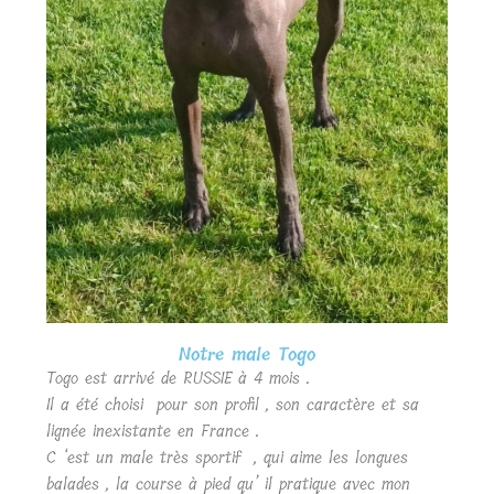
Notre male Togo
Togo est arrivé de RUSSIE à 4 mois .
Il a été choisi pour son profil , son caractère et sa
lignée inexistante en France .
C ‘est un male très sportif , qui aime les longues
balades , la course à pied qu’ il pratique avec mon